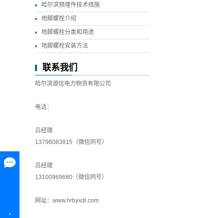
哈尔滨预埋件技术措施
地脚螺栓介绍
地脚螺栓分类和用途
地脚螺栓安装方法
联系我们
哈尔滨源信电力物资有限公司
电话：
吕经理
13796083815（微信同号）
吕经理
13100969680（微信同号）
网址：www.hrbyxdl.com