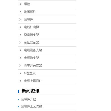
螺栓
地脚螺栓
预埋件
电线杆爬梯
避雷器支架
变压器台架
电缆设备支架
电缆沟支架
真空开关支架
M型垫铁
电缆上塔附件
新闻资讯
预埋件介绍
预埋件工艺流程