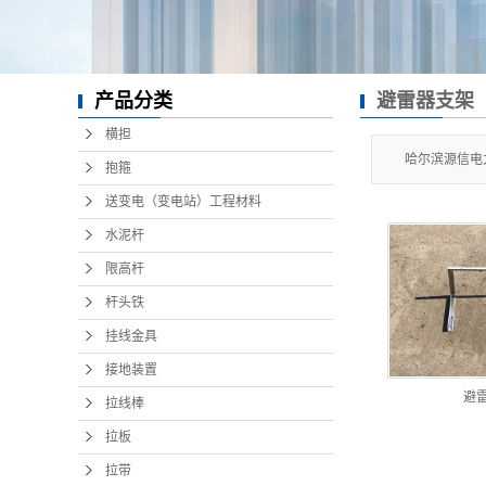
产品分类
避雷器支架
横担
哈尔滨源信电
抱箍
送变电（变电站）工程材料
水泥杆
限高杆
杆头铁
挂线金具
接地装置
避
拉线棒
拉板
拉带