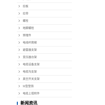
拉板
拉带
螺栓
地脚螺栓
预埋件
电线杆爬梯
避雷器支架
变压器台架
电缆设备支架
电缆沟支架
真空开关支架
M型垫铁
电缆上塔附件
新闻资讯