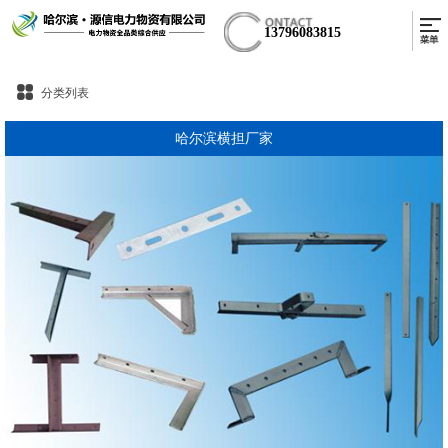
13796083815
分类列表
哈尔滨横担厂家